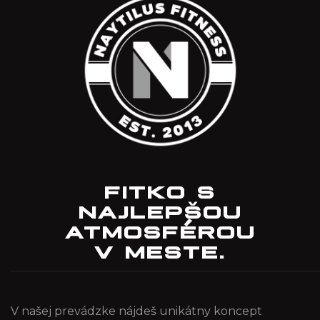
FITKO S
NAJLEPŠOU
ATMOSFÉROU
V MESTE.
V našej prevádzke nájdeš unikátny koncept