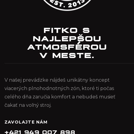
FITKO S
NAJLEPŠOU
ATMOSFÉROU
V MESTE.
V našej prevádzke nájdeš unikátny koncept
viacerých plnohodnotných zón, ktoré ti počas
celého dňa zaručia komfort a nebudeš musieť
čakať na voľný stroj.
ZAVOLAJTE NÁM
+421 949 007 898