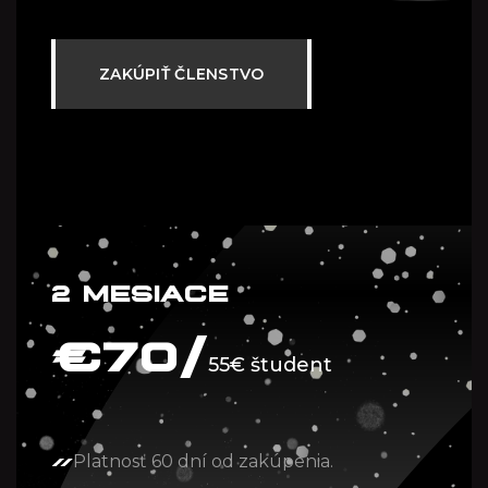
ZAKÚPIŤ ČLENSTVO
2 MESIACE
€
70/
55€ študent
Platnosť 60 dní od zakúpenia.