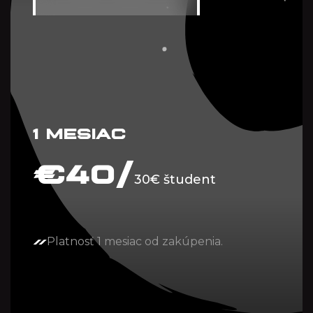
1 MESIAC
€
40/
30€ študent
Platnosť 1 mesiac od zakúpenia.