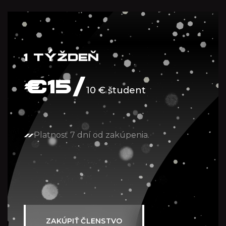
1 TÝŽDEŇ
€
15/
10 € študent
Platnosť 7 dní od zakúpenia.
ZAKÚPIŤ ČLENSTVO