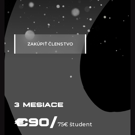
ZAKÚPIŤ ČLENSTVO
3 MESIACE
€
90/
75€ študent