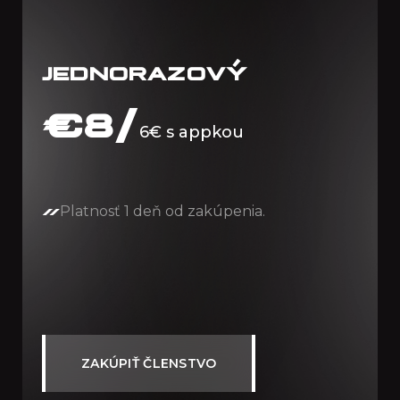
JEDNORAZOVÝ
€
8/
6€ s appkou
Platnosť 1 deň od zakúpenia.
ZAKÚPIŤ ČLENSTVO