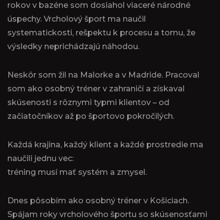
rokov v bazéne som dosiahol viaceré národné
úspechy. Vrcholový šport ma naučil
systematickosti, rešpektu k procesu a tomu, že
výsledky neprichádzajú náhodou.
Neskôr som žil na Malorke a v Madride. Pracoval
som ako osobný tréner v zahraničí a získaval
skúsenosti s rôznymi typmi klientov – od
začiatočníkov až po športovo pokročilých.
Každá krajina, každý klient a každé prostredie ma
naučili jednu vec:
tréning musí mať systém a zmysel.
Dnes pôsobím ako osobný tréner v Košiciach.
Spájam roky vrcholového športu so skúsenosťami