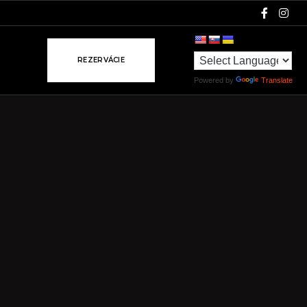
R
E
Z
E
R
V
Á
C
I
E
Powered by
Translate