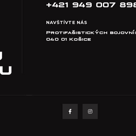
+421 949 007 89
NAVŠTÍVTE NÁS
Protifašistických bojovní
040 01 Košice
U
U