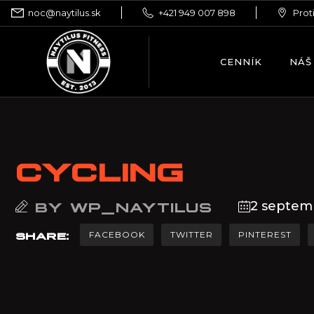
noc@naytilus.sk
+421 949 007 898
Prot
CENNÍK
NÁŠ
CYCLING
2 septem
BY
WP_NAYTILUS
FACEBOOK
TWITTER
PINTEREST
SHARE: