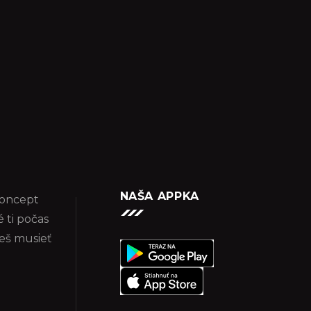
NAŠA APPKA
koncept
 ti počas
eš musieť