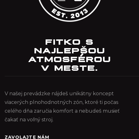
FITKO S
NAJLEPŠOU
ATMOSFÉROU
V MESTE.
V našej prevádzke nájdeš unikátny koncept
viacerých plnohodnotných zón, ktoré ti počas
celého dňa zaručia komfort a nebudeš musieť
čakať na voľný stroj.
ZAVOLAJTE NÁM