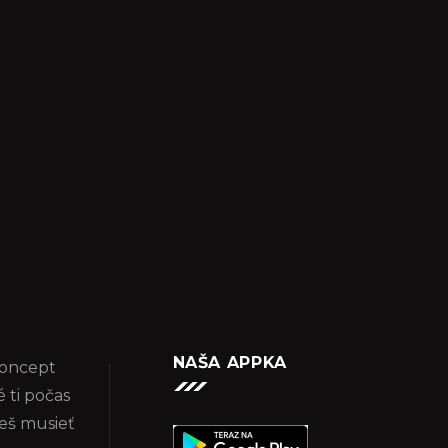
NAŠA APPKA
koncept
 ti počas
eš musieť