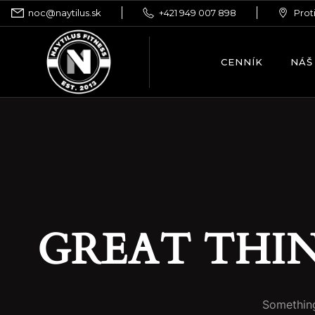
noc@naytilus.sk
+421 949 007 898
Prot
CENNÍK
NÁŠ
GREAT THI
Something