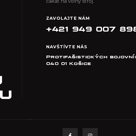
čakať na voľný stroj.
ZAVOLAJTE NÁM
+421 949 007 89
NAVŠTÍVTE NÁS
Protifašistických bojovní
040 01 Košice
U
U