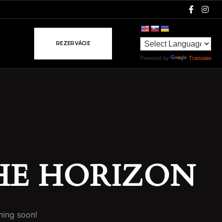
R
E
Z
E
R
V
Á
C
I
E
Powered by
Translate
HE HORIZON
hing soon!